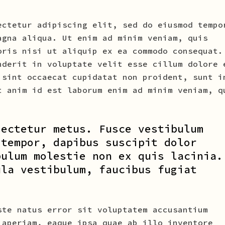
ectetur adipiscing elit, sed do eiusmod tempo
agna aliqua. Ut enim ad minim veniam, quis
oris nisi ut aliquip ex ea commodo consequat.
nderit in voluptate velit esse cillum dolore 
 sint occaecat cupidatat non proident, sunt i
t anim id est laborum enim ad minim veniam, q
sectetur metus. Fusce vestibulum
 tempor, dapibus suscipit dolor
bulum molestie non ex quis lacinia.
ula vestibulum, faucibus fugiat
ste natus error sit voluptatem accusantium
 aperiam, eaque ipsa quae ab illo inventore