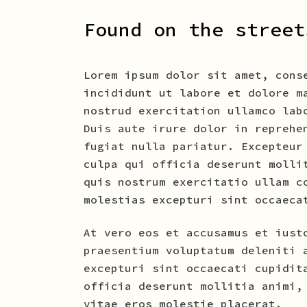
Found on the street
Lorem ipsum dolor sit amet, cons
incididunt ut labore et dolore m
nostrud exercitation ullamco lab
Duis aute irure dolor in reprehe
fugiat nulla pariatur. Excepteur
culpa qui officia deserunt molli
quis nostrum exercitatio ullam c
molestias excepturi sint occaeca
At vero eos et accusamus et iust
praesentium voluptatum deleniti 
excepturi sint occaecati cupidit
officia deserunt mollitia animi,
vitae eros molestie placerat.