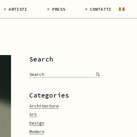
ARTISTI
PRESS
CONTATTI
Viola Pantano
Marta Roberti
Guendalina Urbani
Search
Eugenio Tibaldi
Cosimo Veneziano
Riccardo Baruzzi
Silvia Hell
Categories
Stefania Migliorati
Architecture
Art
Francesca Grilli
Design
Matteo Nasini
Modern