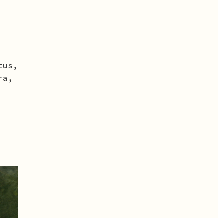
tus,
ra,