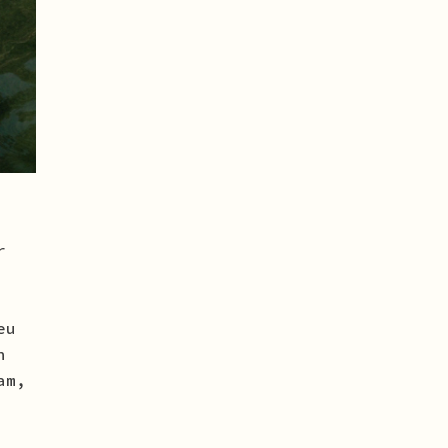
r
eu
n
am,