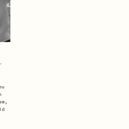
r
eu
n
am,
id