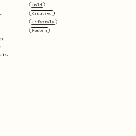
Bold
Creative
r
Lifestyle
Modern
eu
n
uis