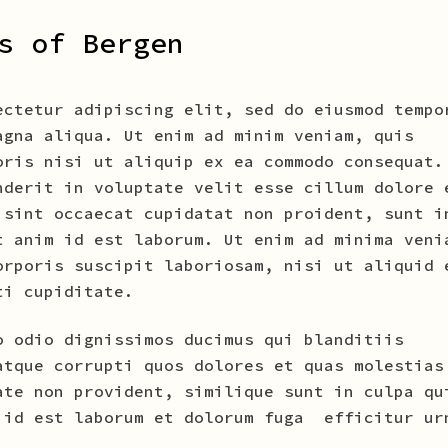
s of Bergen
ectetur adipiscing elit, sed do eiusmod tempo
agna aliqua. Ut enim ad minim veniam, quis
oris nisi ut aliquip ex ea commodo consequat.
nderit in voluptate velit esse cillum dolore 
 sint occaecat cupidatat non proident, sunt i
t anim id est laborum. Ut enim ad minima veni
orporis suscipit laboriosam, nisi ut aliquid 
ti cupiditate.
o odio dignissimos ducimus qui blanditiis
atque corrupti quos dolores et quas molestias
ate non provident, similique sunt in culpa qu
 id est laborum et dolorum fuga efficitur ur