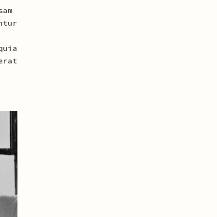
sam
ntur
quia
erat